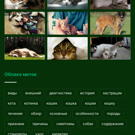
Облако меток
виды
внешний
диагностика
история
кастрации
кота
котенка
кошек
кошка
кошки
кошку
лечение
обзор
основные
особенности
породы
признаки
причины
симптомы
собак
содержание
стандарты
уход
характер