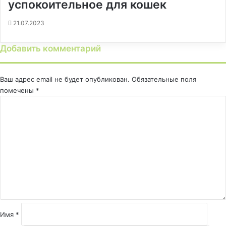
успокоительное для кошек
21.07.2023
Добавить комментарий
Ваш адрес email не будет опубликован.
Обязательные поля
помечены
*
К
о
м
м
е
н
т
а
р
и
й
Имя
*
*