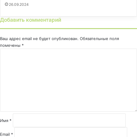
26.09.2024
Добавить комментарий
Ваш адрес email не будет опубликован.
Обязательные поля
помечены
*
К
о
м
м
е
н
т
а
р
и
й
Имя
*
*
Email
*