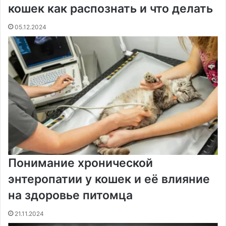
k
s
т
с
e
e
p
m
ь
кошек как распознать и что делать
t
е
с
r
r
н
05.12.2024
и
к
и
Понимание хронической
энтеропатии у кошек и её влияние
на здоровье питомца
21.11.2024