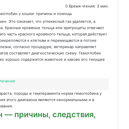
0
Время чтения: 3 мин.
н. Это означает, что углекислый газ удаляется, а
ма. Красные кровяные тельца или эритроциты отвечают
то часть красного кровяного тельца, которая действует
прикрепляются к клеткам и перемещаются в потоке
олезни, согласно процедуре, ветеринар направляет
татов составляет диагностическую схему. Гемоглобин
ько хорошо содержится животное и каково его текущее
 лечение
озраста, породы и темперамента норма гемоглобина у
ния этого диапазона являются ненормальными и в
евания.
 — причины, следствия,