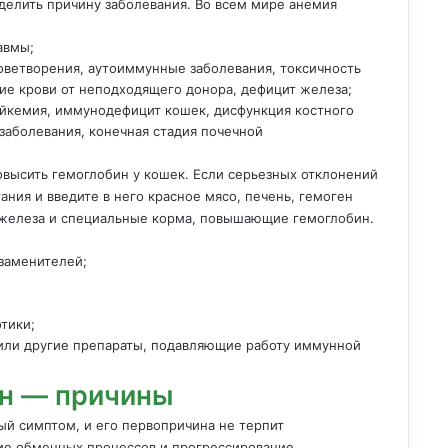
делить причину заболевания. Во всем мире анемия
авмы;
ветворения, аутоиммунные заболевания, токсичность
ние крови от неподходящего донора, дефицит железа;
йкемия, иммунодефицит кошек, дисфункция костного
заболевания, конечная стадия почечной
овысить гемоглобин у кошек. Если серьезных отклонений
ания и введите в него красное мясо, печень, гемоген
и железа и специальные корма, повышающие гемоглобин.
заменителей;
тики;
или другие препараты, подавляющие работу иммунной
н — причины
й симптом, и его первопричина не терпит
ние обменных процессов и прогрессирование