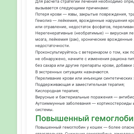
Для расчета стратегии лечения необходимо опре
вызывается следующими причинами:
Потеря крови — язвы, закрытые повреждения, тр
Гемолиз — лейкемия, врожденные нарушения кро
или отравление, недостаток фосфатов, перелива
Нерегенеративные (необратимые) — вирусная ле
мозга, лейкемия (рак), хронические врожденные 
недостаточности.
Проконсультируйтесь с ветеринаром о том, как п
не обнаружено, начните с изменения рациона пит
без сахара или другие препараты крови, добавк
В экстренных ситуациях назначаются.
Переливание крови или инъекции синтетических 
Поддерживающая и заместительная терапия;
Кислородная терапия;
Вирусные и бактериальные поражения — антибио
Аутоиммунные заболевания — кортикостероиды 
системы.
Повышенный гемоглоби
Повышенный гемоглобин у кошек — более опасны
отлагательств. Снижение гемоглобина, замедле