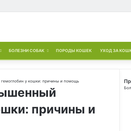
Войти
Switch skin
БОЛЕЗНИ СОБАК
ПОРОДЫ КОШЕК
УХОД ЗА КОШ
Пр
гемоглобин у кошки: причины и помощь
вышенный
З
Бол
а
к
ошки: причины и
р
ы
т
ь