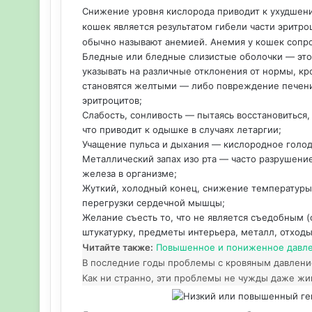
Снижение уровня кислорода приводит к ухудшени
кошек является результатом гибели части эритр
обычно называют анемией. Анемия у кошек соп
Бледные или бледные слизистые оболочки — это
указывать на различные отклонения от нормы, кр
становятся желтыми — либо повреждение печени
эритроцитов;
Слабость, сонливость — пытаясь восстановиться,
что приводит к одышке в случаях летаргии;
Учащение пульса и дыхания — кислородное голод
Металлический запах изо рта — часто разрушение
железа в организме;
Жуткий, холодный конец, снижение температуры
перегрузки сердечной мышцы;
Желание съесть то, что не является съедобным (
штукатурку, предметы интерьера, металл, отходы
Читайте также:
Повышенное и пониженное давлен
В последние годы проблемы с кровяным давлени
Как ни странно, эти проблемы не чужды даже жив