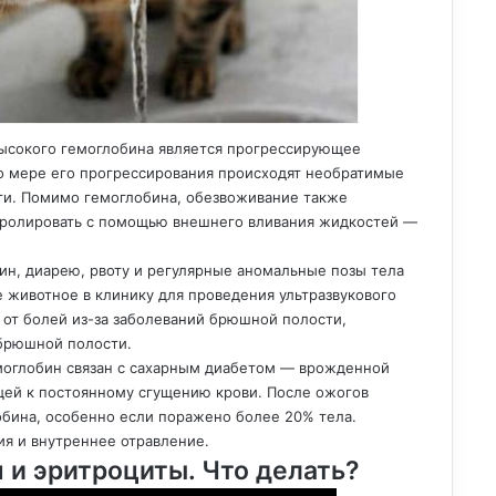
ысокого гемоглобина является прогрессирующее
по мере его прогрессирования происходят необратимые
ти. Помимо гемоглобина, обезвоживание также
тролировать с помощью внешнего вливания жидкостей —
н, диарею, рвоту и регулярные аномальные позы тела
е животное в клинику для проведения ультразвукового
от болей из-за заболеваний брюшной полости,
 брюшной полости.
оглобин связан с сахарным диабетом — врожденной
щей к постоянному сгущению крови. После ожогов
обина, особенно если поражено более 20% тела.
я и внутреннее отравление.
 и эритроциты. Что делать?