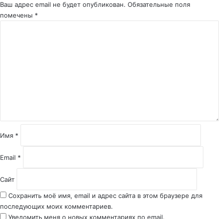
Ваш адрес email не будет опубликован.
Обязательные поля
помечены
*
К
о
м
м
е
н
т
а
р
и
й
Имя
*
*
Email
*
Сайт
Сохранить моё имя, email и адрес сайта в этом браузере для
последующих моих комментариев.
Уведомить меня о новых комментариях по email.