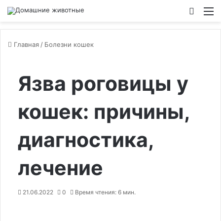
Switch
М
Главная
/
Болезни кошек
Язва роговицы у
кошек: причины,
диагностика,
лечение
21.06.2022
0
Время чтения: 6 мин.