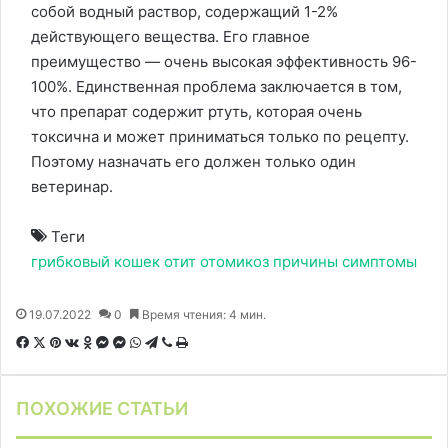
собой водный раствор, содержащий 1-2%
действующего вещества. Его главное
преимущество — очень высокая эффективность 96-
100%. Единственная проблема заключается в том,
что препарат содержит ртуть, которая очень
токсична и может приниматься только по рецепту.
Поэтому назначать его должен только один
ветеринар.
Теги
грибковый
кошек
отит
отомикоз
причины
симптомы
19.07.2022
0
Время чтения: 4 мин.
F
X
P
В
О
M
M
W
T
V
П
a
i
к
д
e
e
h
e
i
е
c
n
о
н
s
s
a
l
b
ч
ПОХОЖИЕ СТАТЬИ
e
t
н
о
s
s
t
e
e
а
b
e
т
к
e
e
s
g
r
т
o
r
а
л
n
n
A
r
а