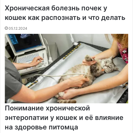
Хроническая болезнь почек у
o
e
к
а
g
g
p
a
т
k
s
т
с
e
e
p
m
ь
кошек как распознать и что делать
t
е
с
r
r
н
05.12.2024
и
к
и
Понимание хронической
энтеропатии у кошек и её влияние
на здоровье питомца