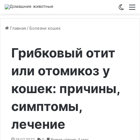
Switch
М
Главная
/
Болезни кошек
Грибковый отит
или отомикоз у
кошек: причины,
симптомы,
лечение
19.07.2022
0
Время чтения: 4 мин.