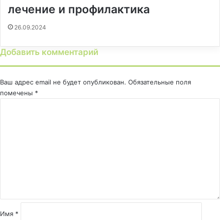
лечение и профилактика
26.09.2024
Добавить комментарий
Ваш адрес email не будет опубликован.
Обязательные поля
помечены
*
К
о
м
м
е
н
т
а
р
и
й
Имя
*