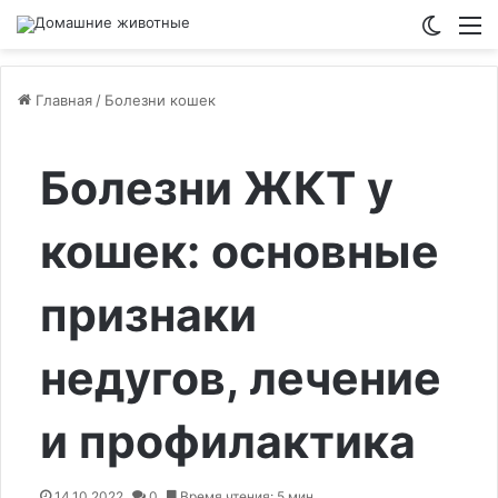
Switch
М
Главная
/
Болезни кошек
Болезни ЖКТ у
кошек: основные
признаки
недугов, лечение
и профилактика
14.10.2022
0
Время чтения: 5 мин.