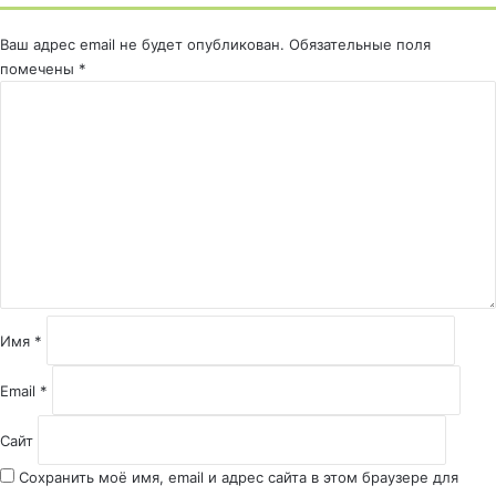
Ваш адрес email не будет опубликован.
Обязательные поля
помечены
*
К
о
м
м
е
н
т
а
р
и
й
Имя
*
*
Email
*
Сайт
Сохранить моё имя, email и адрес сайта в этом браузере для