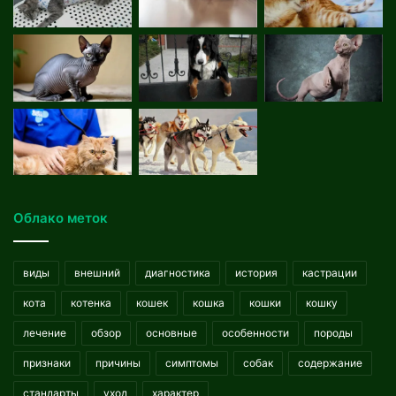
Облако меток
виды
внешний
диагностика
история
кастрации
кота
котенка
кошек
кошка
кошки
кошку
лечение
обзор
основные
особенности
породы
признаки
причины
симптомы
собак
содержание
стандарты
уход
характер